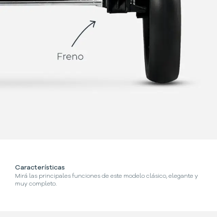
Características
¿C
Mirá las principales funciones de este modelo clásico, elegante y
Se
muy completo.