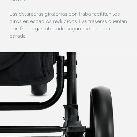
Las delanteras giratorias con traba facilitan los
giros en espacios reducidos. Las traseras cuentan
con freno, garantizando seguridad en cada
parada.