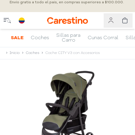
Envío gratis a todo el país, en compras superiores a $100.000.
Sillas para
SALE
Coches
Cunas Corral
Sill
Carro
Inicio
Coches
Coche CITY V3 con Accesorios