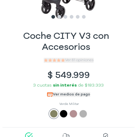
Slide
Slide
Slide
1
Slide
2
Slide
3
Slide
4
5
6
Coche CITY V3 con
Accesorios
Ver
61
opiniones
$
549.999
3 cuotas
sin interés
de
$183.333
Ver medios de pago
Verde Militar