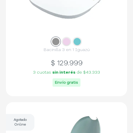
Slide
Slide
1
Slide
2
3
Bacinilla 3 en 1 Iguazú
$
129.999
3 cuotas
sin interés
de
$43.333
Envío gratis
Agotado
Online