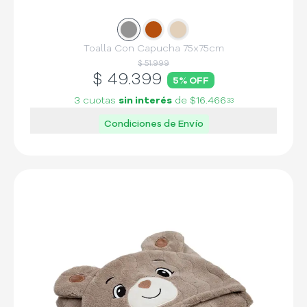
Slide
Slide
1
Slide
2
3
Toalla Con Capucha 75x75cm
$ 51.999
$
49.399
5
% OFF
3 cuotas
sin interés
de
$16.466
33
Condiciones de Envío