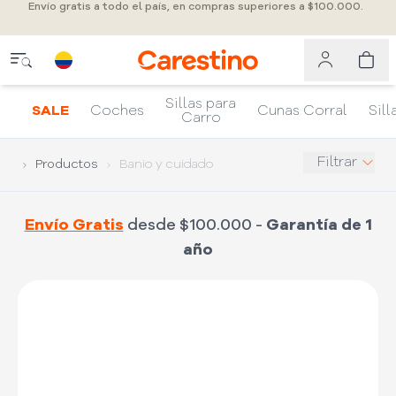
Envío gratis a todo el país, en compras superiores a $100.000.
Sillas para
SALE
Coches
Cunas Corral
Sill
Carro
Filtrar
Productos
Banio y cuidado
Envío Gratis
desde $100.000 -
Garantía de 1
año