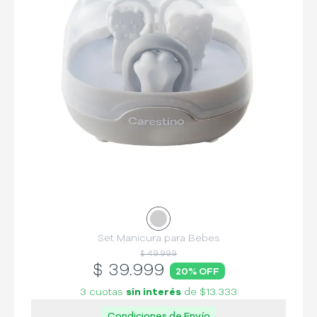
Set Manicura para Bebes
$ 49.999
$
39.999
20
% OFF
3 cuotas
sin interés
de
$13.333
Condiciones de Envío