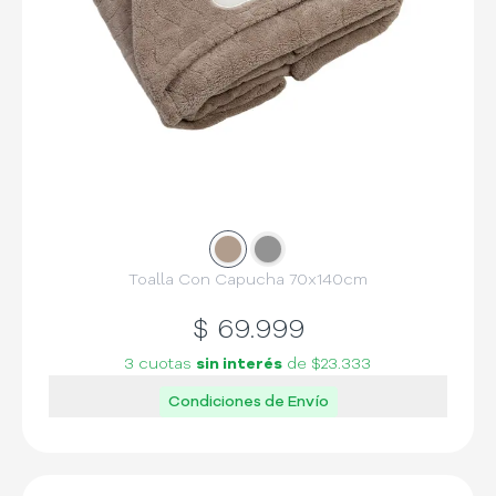
Slide
Slide
1
2
Toalla Con Capucha 70x140cm
$
69.999
3 cuotas
sin interés
de
$23.333
Condiciones de Envío