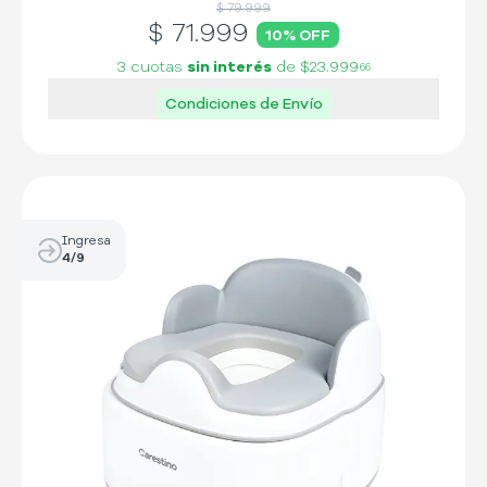
$ 79.999
$
71.999
10
% OFF
3 cuotas
sin interés
de
$23.999
66
Condiciones de Envío
Ingresa
4/9