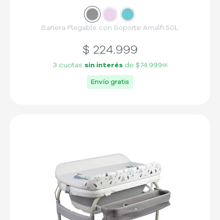
Slide
Slide
1
Slide
2
3
Bañera Plegable con Soporte Amalfi 50L
$
224.999
3 cuotas
sin interés
de
$74.999
66
Envío gratis