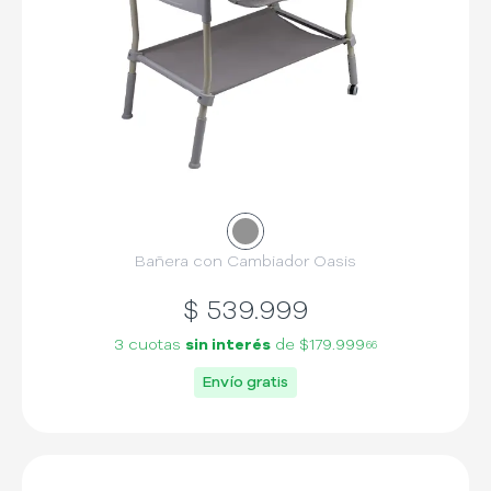
Bañera con Cambiador Oasis
$
539.999
3 cuotas
sin interés
de
$179.999
66
Envío gratis