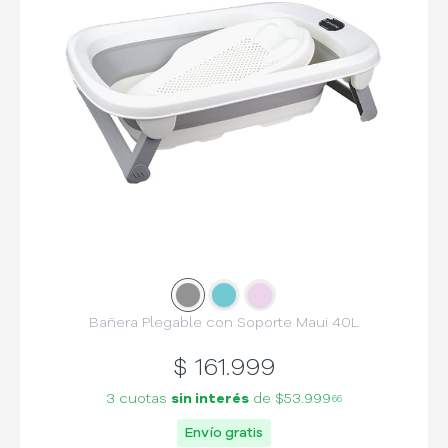
Slide
Slide
1
Slide
2
3
Bañera Plegable con Soporte Maui 40L
$
161.999
3 cuotas
sin interés
de
$53.999
66
Envío gratis