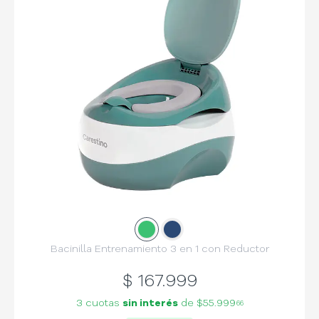
Slide
Slide
1
2
Bacinilla Entrenamiento 3 en 1 con Reductor
$
167.999
3 cuotas
sin interés
de
$55.999
66