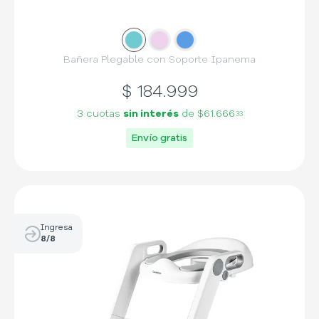
Slide
Slide
1
Slide
2
3
Bañera Plegable con Soporte Ipanema
$
184.999
3 cuotas
sin interés
de
$61.666
33
Envío gratis
Ingresa
8/8