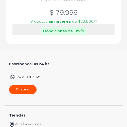
Soporte de Bañera Bali
$
79.999
3 cuotas
sin interés
de
$26.666
33
Condiciones de Envío
Escríbenos las 24 hs
+57 310 4132128
Chatear
Tiendas
Ver ubicaciones