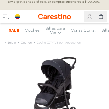
Envío gratis a todo el país, en compras superiores a $100.000.
Sillas para
SALE
Coches
Cunas Corral
Sill
Carro
Inicio
Coches
Coche CITY V3 con Accesorios