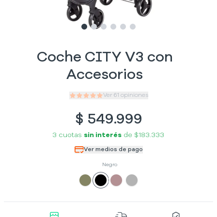
Slide
Slide
Slide
1
Slide
2
Slide
3
Slide
4
5
6
Coche CITY V3 con
Accesorios
Ver
61
opiniones
$
549.999
3 cuotas
sin interés
de
$183.333
Ver medios de pago
Negro