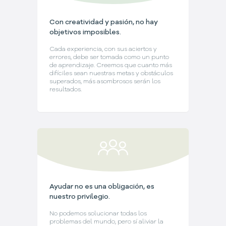
Con creatividad y pasión, no hay
objetivos imposibles.
Cada experiencia, con sus aciertos y
errores, debe ser tomada como un punto
de aprendizaje. Creemos que cuanto más
difíciles sean nuestras metas y obstáculos
superados, más asombrosos serán los
resultados.
Ayudar no es una obligación, es
nuestro privilegio.
No podemos solucionar todas los
problemas del mundo, pero sí aliviar la