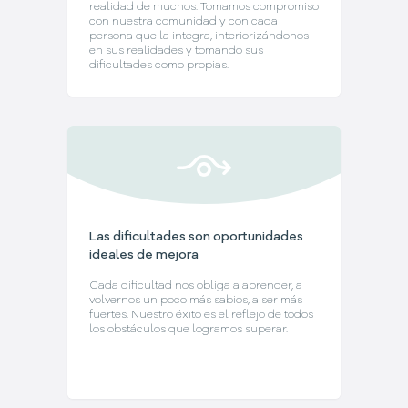
realidad de muchos. Tomamos compromiso
con nuestra comunidad y con cada
persona que la integra, interiorizándonos
en sus realidades y tomando sus
dificultades como propias.
Las dificultades son oportunidades
ideales de mejora
Cada dificultad nos obliga a aprender, a
volvernos un poco más sabios, a ser más
fuertes. Nuestro éxito es el reflejo de todos
los obstáculos que logramos superar.