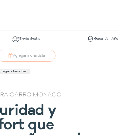
Envío Gratis
Garantía 1 Año
Agregar a una lista
gregar a favoritos
ARA CARRO MÓNACO
uridad y
fort que