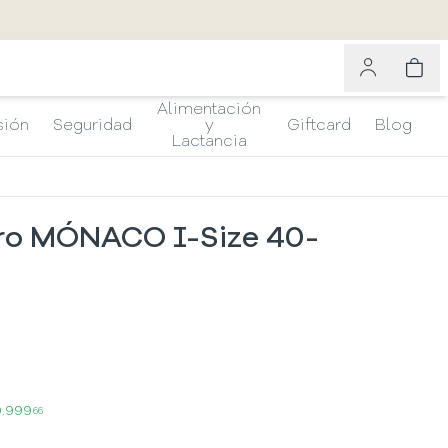
Alimentación
sión
Seguridad
y
Giftcard
Blog
Lactancia
rro MÓNACO I-Size 40-
9.999
66