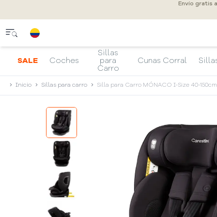
Envío gratis 
Sillas
SALE
Coches
para
Cunas Corral
Silla
Carro
Inicio
Sillas para carro
Silla para Carro MÓNACO I-Size 40-150cm 