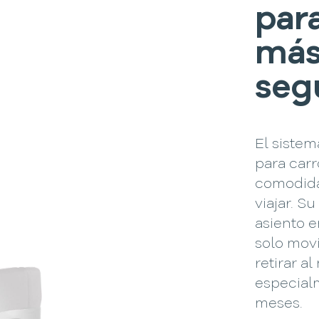
par
más
seg
El sistem
para car
comodida
viajar. S
asiento e
solo movi
retirar a
especial
meses.