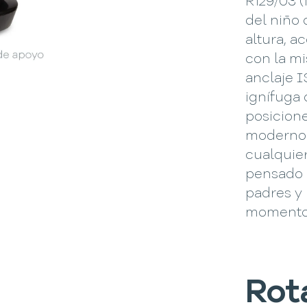
R129/03 (
del niño 
altura, 
con la m
anclaje I
ignífuga 
posicione
moderno q
cualquier
pensado p
padres y
momento 
Rot