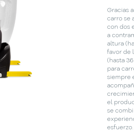
Gracias a 
carro se 
con dos 
a contra
altura (h
favor de 
(hasta 3
para car
siempre 
acompaña
crecimie
el produc
se combi
experienc
esfuerzo.