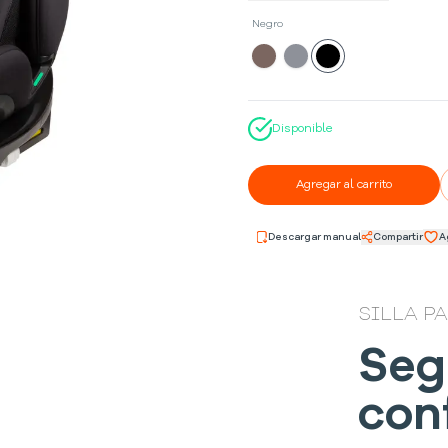
Negro
Disponible
Agregar al carrito
Descargar manual
Compartir
A
SILLA P
Seg
con