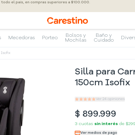
a todo el país, en compras superiores a $100.000.
Bolsos y
Baño y
s
Mecedoras
Porteo
Diver
Mochilas
Cuidado
Isofix
Silla para Ca
150cm Isofix
Ver
24
opiniones
$
899.999
3 cuotas
sin interés
de
$29
Ver medios de pago