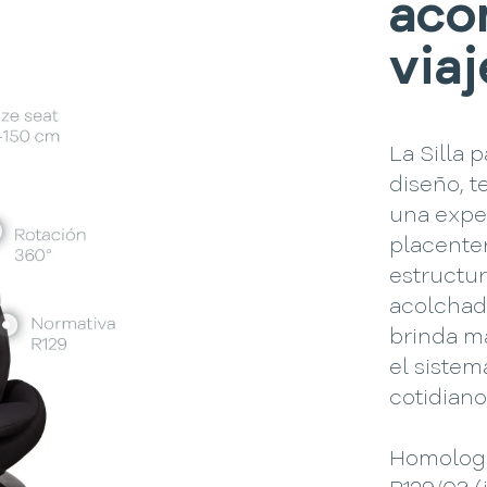
aco
viaj
La Silla
diseño, t
una exper
placenter
estructu
acolchad
brinda m
el sistem
cotidiano
Homologa