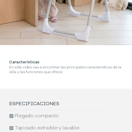
Características
¿
En este video vas a encontrar las principales características de la
En
silla y las funciones que ofrece.
ESPECIFICACIONES
▨
Plegado compacto
▨
Tapizado extraible y lavable