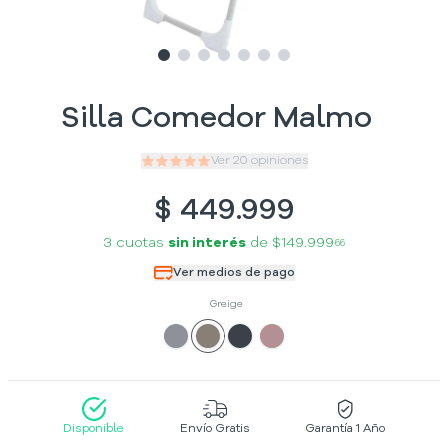
Slide
Slide
Slide
1
Slide
2
Slide
3
Slide
4
Slide
5
6
7
Silla Comedor Malmo
Ver
20
opiniones
$
449.999
3 cuotas
sin interés
de
$149.999
66
Ver medios de pago
Greige
Disponible
Envío Gratis
Garantía 1 Año