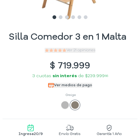
Slide
Slide
Slide
1
Slide
2
Slide
3
Slide
4
5
6
Silla Comedor 3 en 1 Malta
Ver
21
opiniones
$
719.999
3 cuotas
sin interés
de
$239.999
66
Ver medios de pago
Greige
Ingresa
20/9
Envío Gratis
Garantía 1 Año