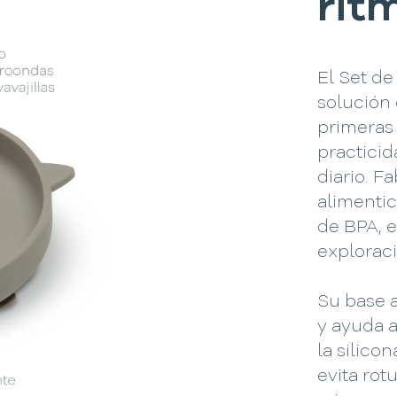
rit
El Set de
solución
primeras
practicid
diario. F
alimentic
de BPA, e
exploraci
Su base a
y ayuda 
la silico
evita rot