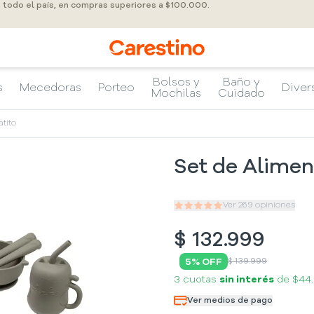
a todo el país, en compras superiores a $100.000.
Bolsos y
Baño y
s
Mecedoras
Porteo
Diver
Mochilas
Cuidado
tito
Set de Alimen
Ver
269
opiniones
$
132.999
5
% OFF
$ 139.999
3 cuotas
sin interés
de
$44
Ver medios de pago