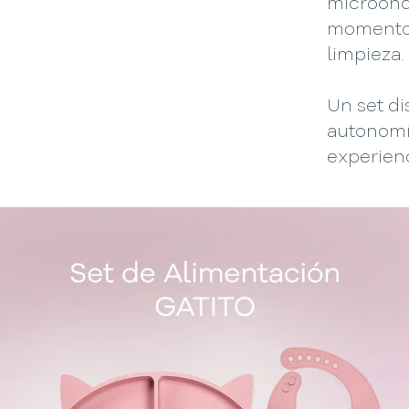
microonda
momento,
limpieza.
Un set d
autonomí
experienc