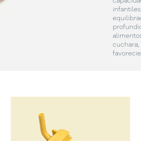
capacida
infantile
equilibra
profundi
alimentos
cuchara,
favoreci