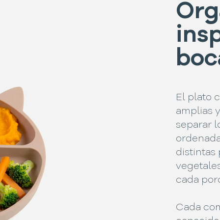
Org
ins
boc
El plato 
amplias 
separar l
ordenada
distinta
vegetale
cada porc
Cada com