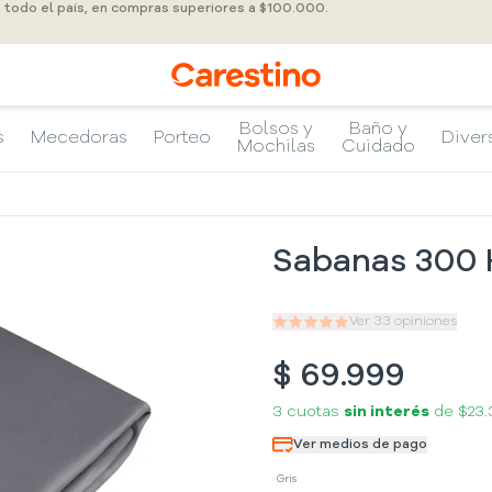
a todo el país, en compras superiores a $100.000.
Bolsos y
Baño y
s
Mecedoras
Porteo
Diver
Mochilas
Cuidado
Sabanas 300 
Ver
33
opiniones
$
69.999
3 cuotas
sin interés
de
$23.
Ver medios de pago
Gris