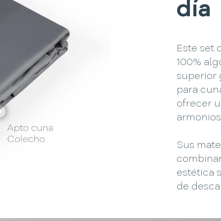
día
Este set
100% alg
superior 
para cun
ofrecer u
armonios
Sus mater
combinan
estética
de desca