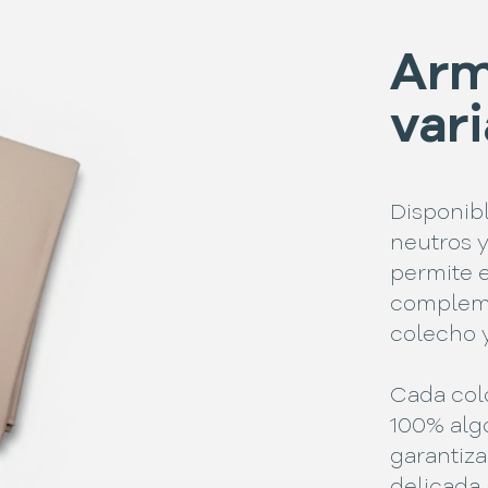
Arm
var
Disponib
neutros y
permite e
compleme
colecho y
Cada col
100% alg
garantiza
delicada 