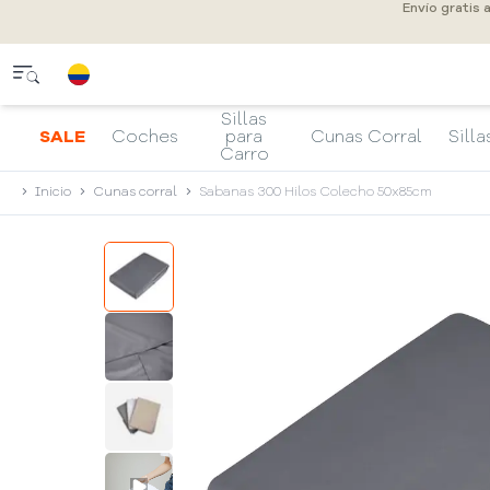
Envío gratis 
Sillas
SALE
Coches
para
Cunas Corral
Silla
Carro
Inicio
Cunas corral
Sabanas 300 Hilos Colecho 50x85cm