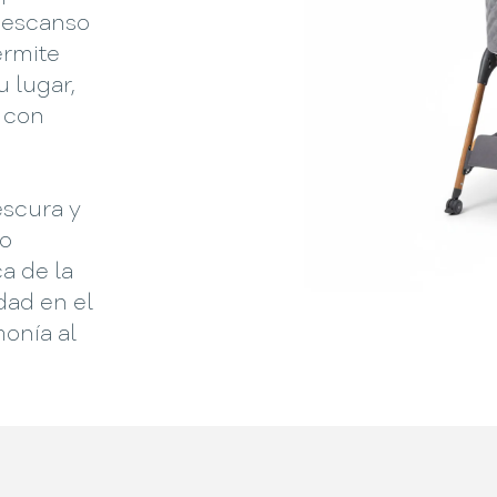
 descanso
ermite
 lugar,
 con
escura y
ño
a de la
dad en el
onía al