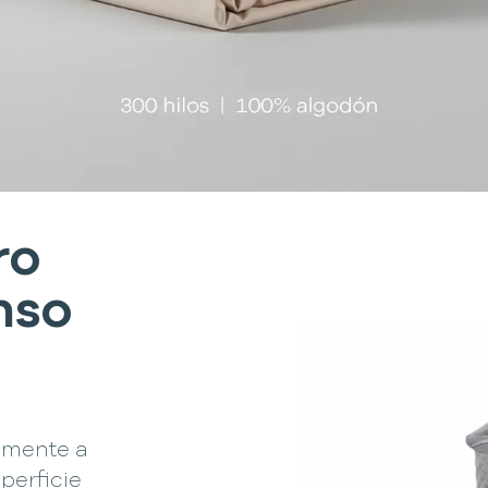
ro
nso
amente a
perficie