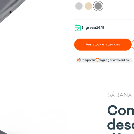
Ingresa
26/8
Ver stock en tiendas
Compartir
Agregar a favoritos
SÁBANA
Con
des