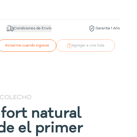
Condiciones de Envío
Garantía 1 Año
Avisarme cuando ingrese
Agregar a una lista
 COLECHO
fort natural
de el primer