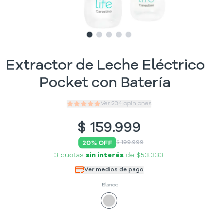
Slide
Slide
Slide
1
Slide
2
Slide
3
4
5
Extractor de Leche Eléctrico
Pocket con Batería
Ver
234
opiniones
$
159.999
20
% OFF
$ 199.999
3 cuotas
sin interés
de
$53.333
Ver medios de pago
Blanco