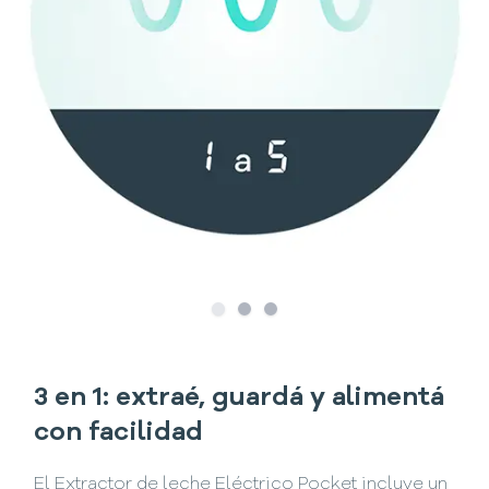
Slide
Slide
1
Slide
2
3
3 en 1: extraé, guardá y alimentá
con facilidad
El Extractor de leche Eléctrico Pocket incluye un