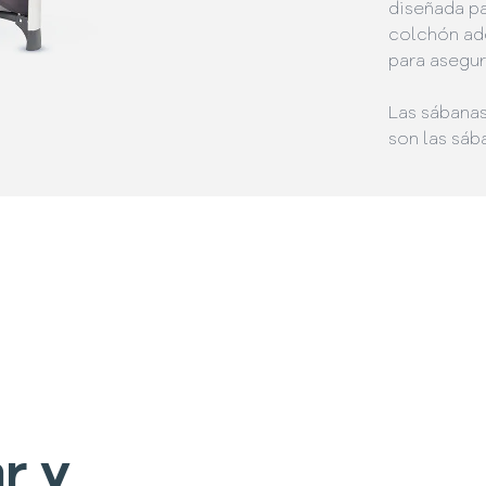
diseñada pa
colchón ad
para asegur
Las sábana
son las sáb
r y