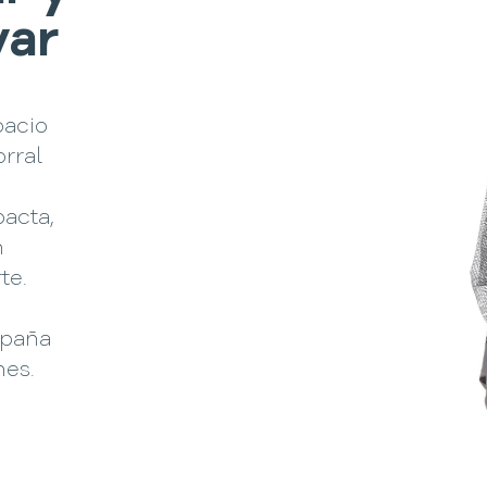
var
pacio
orral
acta,
n
te.
mpaña
nes.