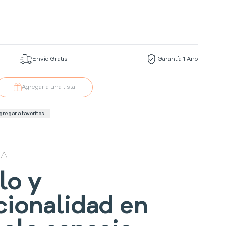
Envío Gratis
Garantía 1 Año
Agregar a una lista
gregar a favoritos
IA
lo y
cionalidad en