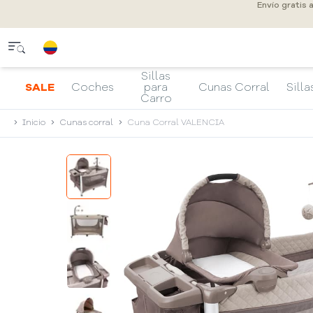
Envío gratis 
Sillas
SALE
Coches
para
Cunas Corral
Silla
Carro
Inicio
Cunas corral
Cuna Corral VALENCIA