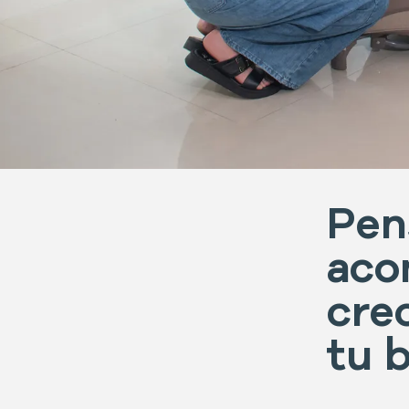
Pen
aco
cre
tu 