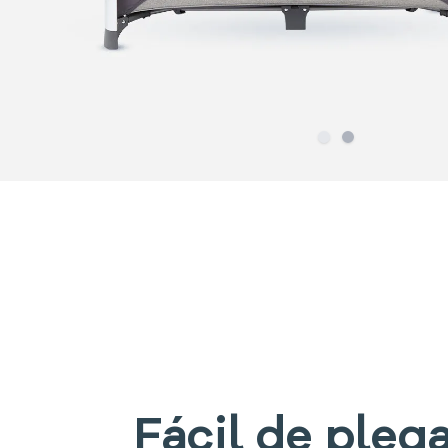
Slide
Slide
1
2
Fácil de plega