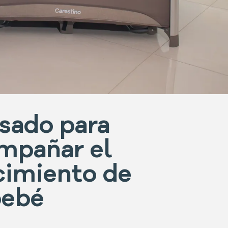
sado para
mpañar el
cimiento de
bebé