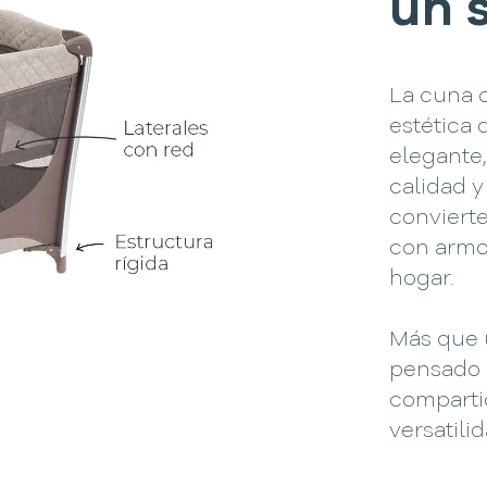
un 
La cuna 
estética 
elegante,
calidad y
convierte
con armo
hogar.
Más que 
pensado
compartid
versatili