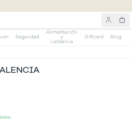
Alimentación
sión
Seguridad
y
Giftcard
Blog
Lactancia
 VALENCIA
.999
66