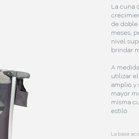
La cuna 
crecimie
de doble 
meses, pe
nivel sup
brindar 
A medida
utilizar 
amplio y 
mayor mo
misma cu
estilo.
La base aco