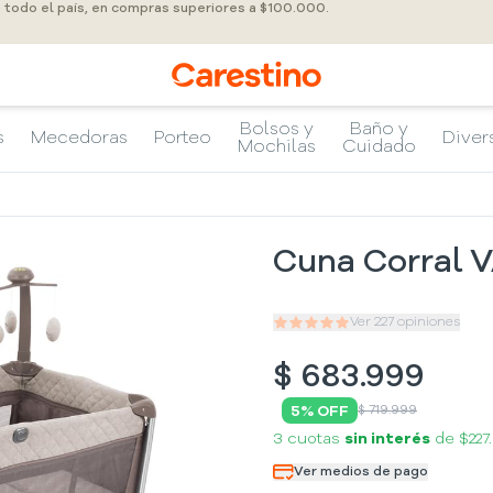
a todo el país, en compras superiores a $100.000.
Bolsos y
Baño y
s
Mecedoras
Porteo
Diver
Mochilas
Cuidado
Cuna Corral
Ver
227
opiniones
$
683.999
5
% OFF
$ 719.999
3 cuotas
sin interés
de
$227
Ver medios de pago