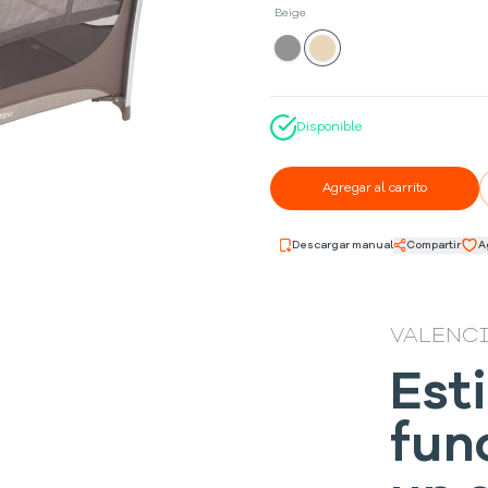
Beige
Disponible
Agregar al carrito
Descargar manual
Compartir
A
VALENC
Esti
fun