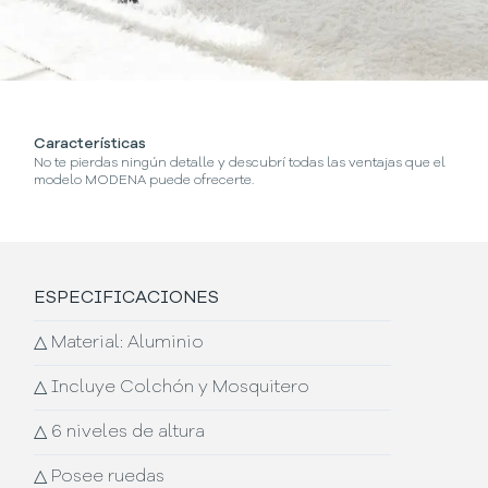
Características
¿
No te pierdas ningún detalle y descubrí todas las ventajas que el
En
modelo MODENA puede ofrecerte.
m
ESPECIFICACIONES
△
Material: Aluminio
△
Incluye Colchón y Mosquitero
△
6 niveles de altura
△
Posee ruedas