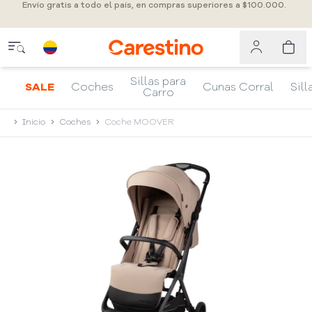
Envío gratis a todo el país, en compras superiores a $100.000.
Sillas para
SALE
Coches
Cunas Corral
Sill
Carro
Inicio
Coches
Coche MOOVER