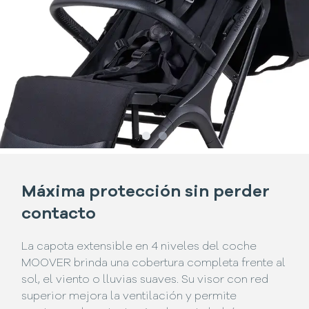
Slide
Slide
1
2
Máxima protección sin perder
contacto
La capota extensible en 4 niveles del coche
MOOVER brinda una cobertura completa frente al
sol, el viento o lluvias suaves. Su visor con red
superior mejora la ventilación y permite