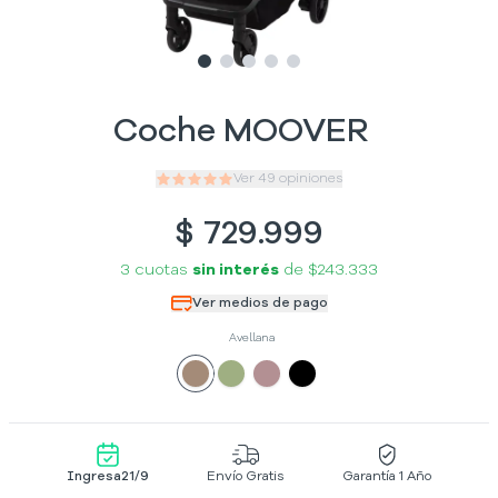
Slide
Slide
Slide
1
Slide
2
Slide
3
4
5
Coche MOOVER
Ver
49
opiniones
$
729.999
3 cuotas
sin interés
de
$243.333
Ver medios de pago
Avellana
Ingresa
21/9
Envío Gratis
Garantía 1 Año