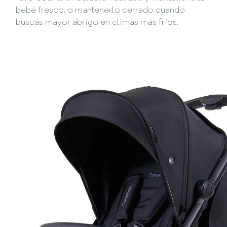
bebé fresco, o mantenerlo cerrado cuando
buscás mayor abrigo en climas más fríos.