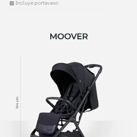
▨
Incluye portavaso