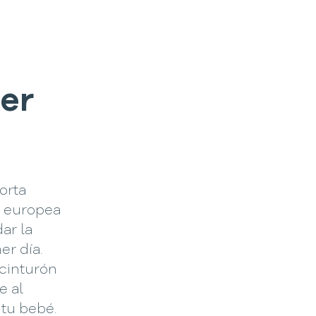
mer
orta
 europea
ar la
er día.
 cinturón
e al
 tu bebé.