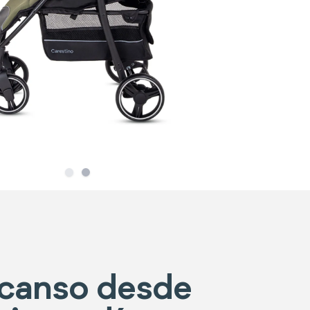
Slide
Slide
1
2
canso desde