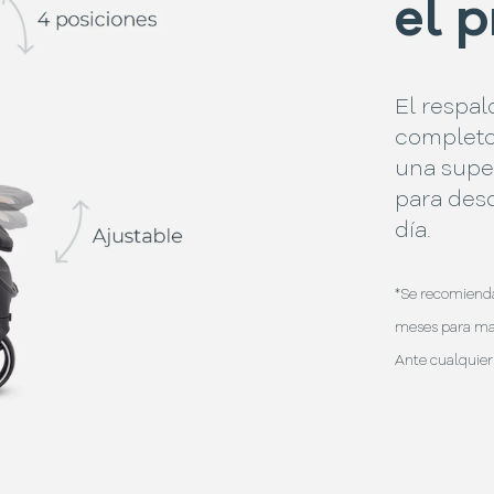
el 
El respal
completo,
una supe
para des
día.
*Se recomienda 
meses para ma
Ante cualquier