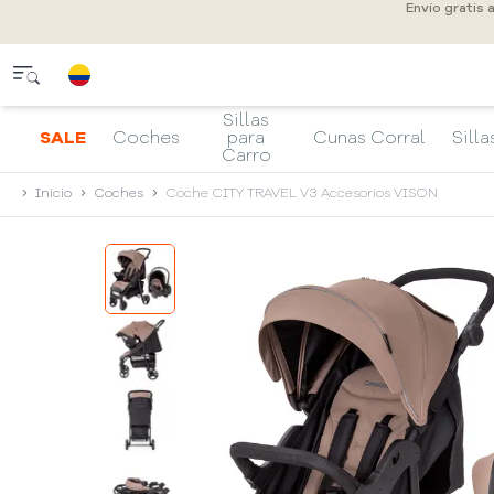
Envío gratis 
Sillas
SALE
Coches
para
Cunas Corral
Silla
Carro
Inicio
Coches
Coche CITY TRAVEL V3 Accesorios VISON