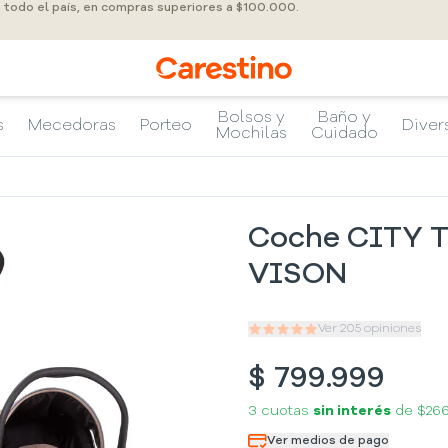
a todo el país, en compras superiores a $100.000.
Bolsos y
Baño y
s
Mecedoras
Porteo
Diver
Mochilas
Cuidado
Coche CITY T
VISON
Ver
205
opiniones
$
799.999
3 cuotas
sin interés
de
$26
Ver medios de pago