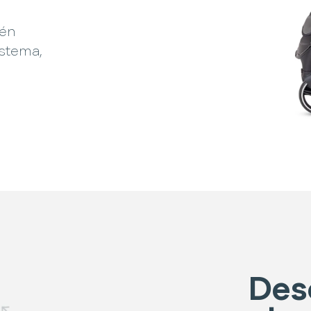
ién
istema,
Des