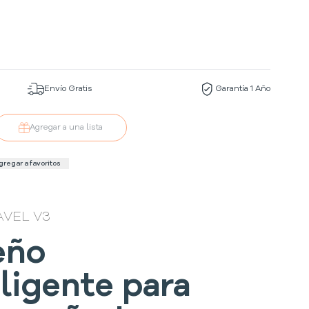
Envío Gratis
Garantía 1 Año
Agregar a una lista
gregar a favoritos
AVEL V3
eño
eligente para