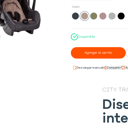
Visón
Disponible
Agregar al carrito
Descargar manual
Compartir
A
CITY TR
Dis
int