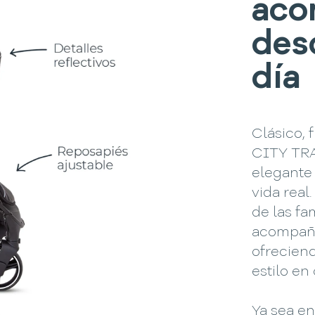
aco
des
día
Clásico, 
CITY TRA
elegante
vida real
de las fa
acompaña
ofrecien
estilo en
Ya sea en