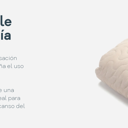
le
ía
sación
ña el uso
e una
eal para
canso del