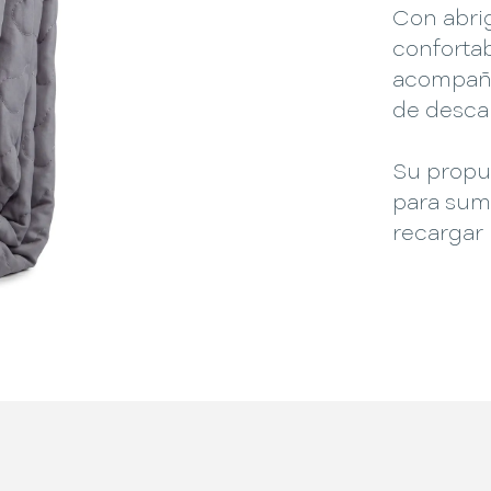
Con abri
confortab
acompaña
de descan
Su propue
para suma
recargar 