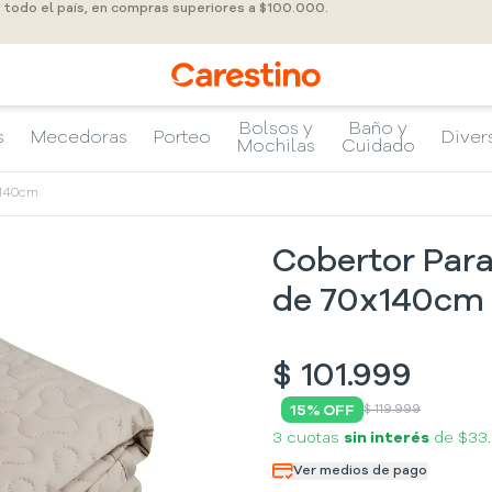
a todo el país, en compras superiores a $100.000.
Bolsos y
Baño y
s
Mecedoras
Porteo
Diver
Mochilas
Cuidado
x140cm
Cobertor Par
de 70x140cm
$
101.999
15
% OFF
$ 119.999
3 cuotas
sin interés
de
$33
Ver medios de pago