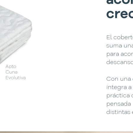
aco
cre
El cober
suma una 
para aco
descanso
Con una e
integra a
práctica
pensada p
distintas