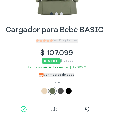
Slide
Slide
Slide
1
2
3
Cargador para Bebé BASIC
Ver
161
opiniones
$
107.099
15
% OFF
$ 125.999
3 cuotas
sin interés
de
$35.699
66
Ver medios de pago
Olivino