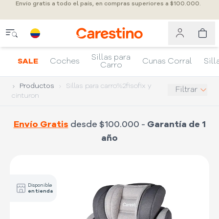
Envío gratis a todo el país, en compras superiores a $100.000.
Sillas para
SALE
Coches
Cunas Corral
Sill
Carro
Productos
Sillas para carro%2fisofix y
Filtrar
cinturon
Envío Gratis
desde $100.000 -
Garantía de 1
año
Disponible
en tienda