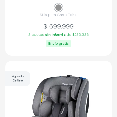
Silla para Carro Tokio
$
699.999
3 cuotas
sin interés
de
$233.333
Envío gratis
Agotado
Online