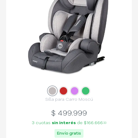
Slide
Slide
1
Slide
2
Slide
3
4
Silla para Carro Moscú
$
499.999
3 cuotas
sin interés
de
$166.666
33
Envío gratis