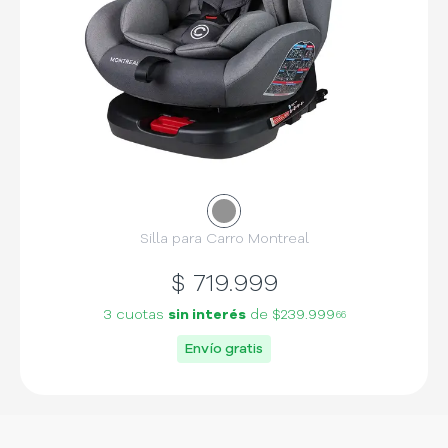
Silla para Carro Montreal
$
719.999
3 cuotas
sin interés
de
$239.999
66
Envío gratis