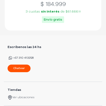
$
184.999
3 cuotas
sin interés
de
$61.666
33
Envío gratis
Escríbenos las 24 hs
+57 310 4132128
Chatear
Tiendas
Ver ubicaciones