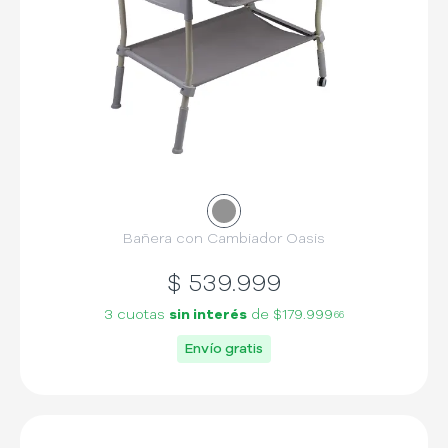
Bañera con Cambiador Oasis
$
539.999
3 cuotas
sin interés
de
$179.999
66
Envío gratis