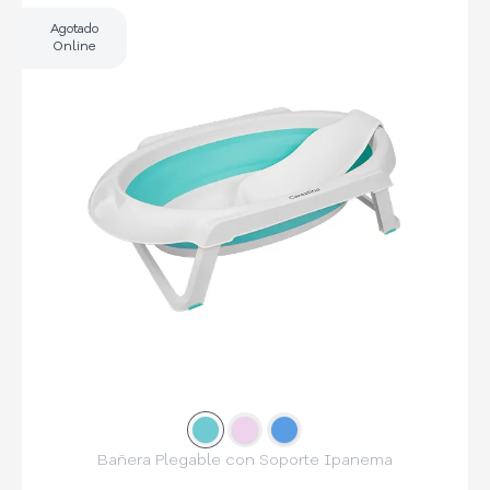
Agotado
Online
Slide
Slide
1
Slide
2
3
Bañera Plegable con Soporte Ipanema