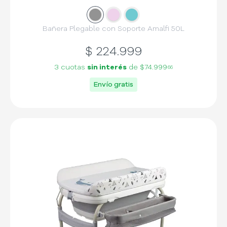
Slide
Slide
1
Slide
2
3
Bañera Plegable con Soporte Amalfi 50L
$
224.999
3 cuotas
sin interés
de
$74.999
66
Envío gratis