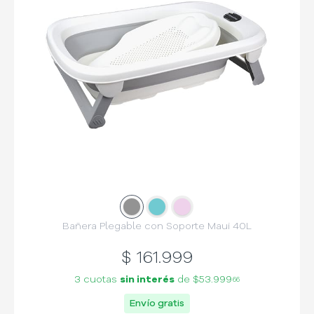
Slide
Slide
1
Slide
2
3
Bañera Plegable con Soporte Maui 40L
$
161.999
3 cuotas
sin interés
de
$53.999
66
Envío gratis