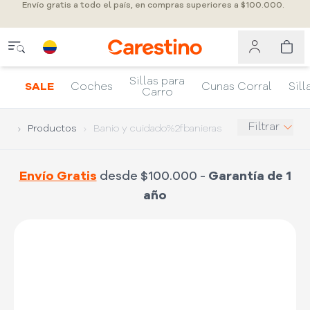
Envío gratis a todo el país, en compras superiores a $100.000.
Sillas para
SALE
Coches
Cunas Corral
Sill
Carro
Filtrar
Productos
Banio y cuidado%2fbanieras
Envío Gratis
desde $100.000 -
Garantía de 1
año