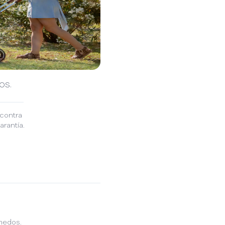
os.
contra
rantía.
medos.