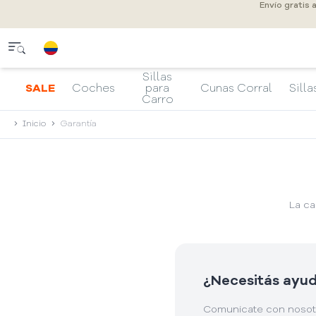
Envío gratis 
Sillas
SALE
Coches
para
Cunas Corral
Silla
Carro
Inicio
Garantía
La ca
¿Necesitás ayud
Comunicate con nosotr