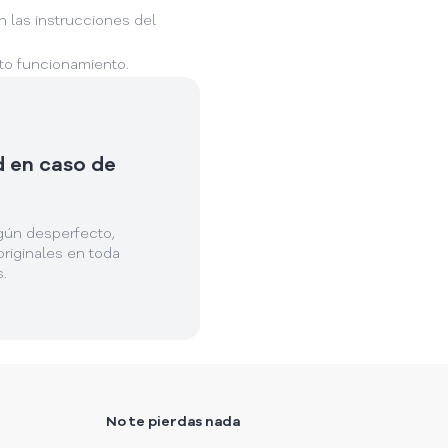
 las instrucciones del
cto funcionamiento.
d en caso de
lgún desperfecto,
riginales en toda
.
No te pierdas nada